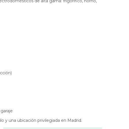
trodomésticos de alta gama: frigorífico, horno,
acción)
 garaje
lo y una ubicación privilegiada en Madrid.