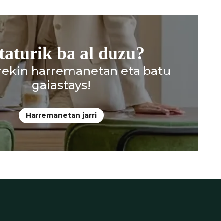
taturik ba al duzu?
urekin harremanetan eta batu
gaiastays!
Harremanetan jarri