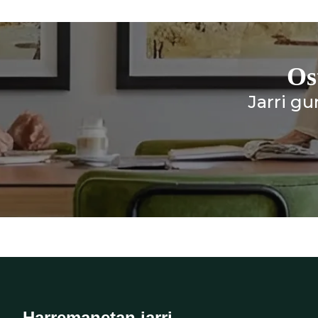
Os
Jarri g
Harremanetan jarri