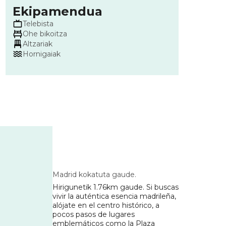
Ekipamendua
Telebista
Ohe bikoitza
Altzariak
Hornigaiak
Madrid kokatuta gaude
.
Hirigunetik 1.76km gaude
.
Si buscas
vivir la auténtica esencia madrileña,
alójate en el centro histórico, a
pocos pasos de lugares
emblemáticos como la Plaza