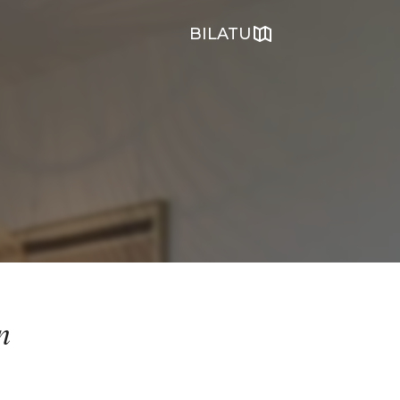
BILATU
n