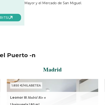
Mayor y el Mercado de San Miguel
.
RITSI
el Puerto -n
Madrid
1.850 €
/
HILABETEA
Madrid Río n
Leonor III
1 bainugela
|
80
m²