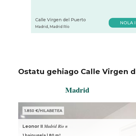
Calle Virgen del Puerto
NOLA I
Madrid
,
Madrid Río
Ostatu gehiago Calle Virgen d
Madrid
1.850 €
/
HILABETEA
Madrid Río n
Leonor II
1 bainugela
|
80
m²