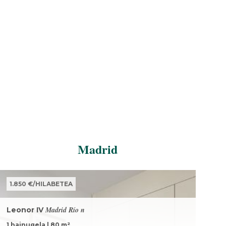
Madrid
1.850 €
/
HILABETEA
Madrid Río n
Leonor IV
1 bainugela
|
80
m²