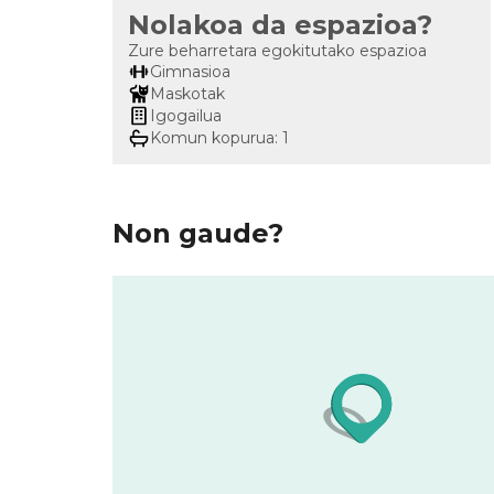
Nolakoa da espazioa?
Zure beharretara egokitutako espazioa
Gimnasioa
Maskotak
Igogailua
Komun kopurua: 1
Non gaude?