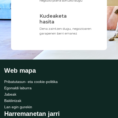
negozio plana sortuko dugu
Kudeaketa
hasita
Dena zaintzen dugu, negozioaren
garapenen berri emanez
Web mapa
Pribatutasun- eta cookie-politika
Egonaldi laburra
Jabeak
Baldintzak
Lan egin gurekin
Harremanetan jarri