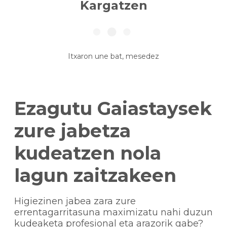
Kargatzen
Itxaron une bat, mesedez
Ezagutu Gaiastaysek
zure jabetza
kudeatzen nola
lagun zaitzakeen
Higiezinen jabea zara zure
errentagarritasuna maximizatu nahi duzun
kudeaketa profesional eta arazorik gabe?