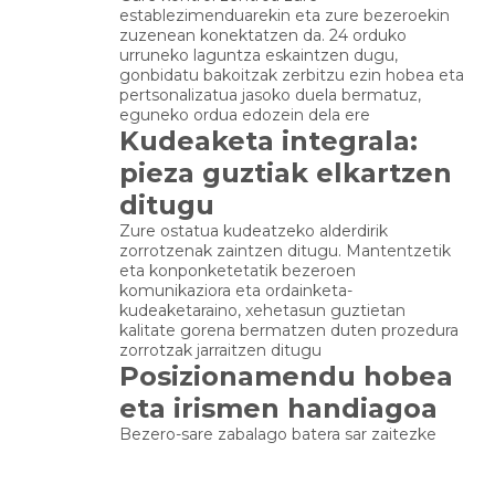
establezimenduarekin eta zure bezeroekin
zuzenean konektatzen da. 24 orduko
urruneko laguntza eskaintzen dugu,
gonbidatu bakoitzak zerbitzu ezin hobea eta
pertsonalizatua jasoko duela bermatuz,
eguneko ordua edozein dela ere
Kudeaketa integrala:
pieza guztiak elkartzen
ditugu
Zure ostatua kudeatzeko alderdirik
zorrotzenak zaintzen ditugu. Mantentzetik
eta konponketetatik bezeroen
komunikaziora eta ordainketa-
kudeaketaraino, xehetasun guztietan
kalitate gorena bermatzen duten prozedura
zorrotzak jarraitzen ditugu
Posizionamendu hobea
eta irismen handiagoa
Bezero-sare zabalago batera sar zaitezke