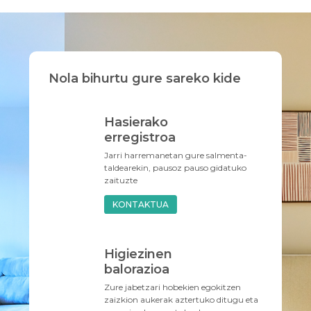
Nola bihurtu gure sareko kide
Hasierako
erregistroa
Jarri harremanetan gure salmenta-
taldearekin, pausoz pauso gidatuko
zaituzte
KONTAKTUA
Higiezinen
balorazioa
Zure jabetzari hobekien egokitzen
zaizkion aukerak aztertuko ditugu eta