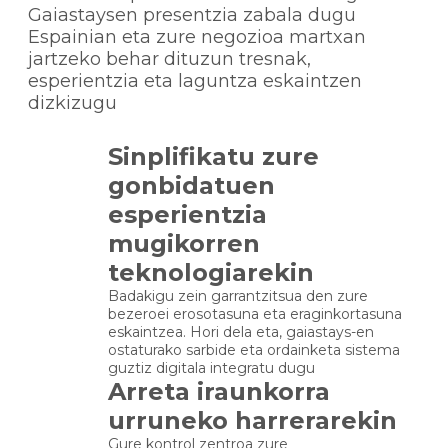
Gaiastaysen presentzia zabala dugu
Espainian eta zure negozioa martxan
jartzeko behar dituzun tresnak,
esperientzia eta laguntza eskaintzen
dizkizugu
Sinplifikatu zure
gonbidatuen
esperientzia
mugikorren
teknologiarekin
Badakigu zein garrantzitsua den zure
bezeroei erosotasuna eta eraginkortasuna
eskaintzea. Hori dela eta, gaiastays-en
ostaturako sarbide eta ordainketa sistema
guztiz digitala integratu dugu
Arreta iraunkorra
urruneko harrerarekin
Gure kontrol zentroa zure