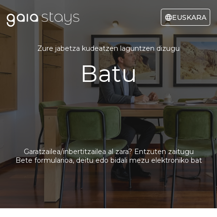
EUSKARA
Zure jabetza kudeatzen laguntzen dizugu
Batu
Garatzailea/inbertitzailea al zara? Entzuten zaitugu
Bete formularioa, deitu edo bidali mezu elektroniko bat