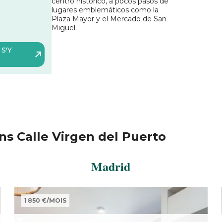
centro histórico, a pocos pasos de
lugares emblemáticos como la
Plaza Mayor y el Mercado de San
Miguel
.
S'Y
s Calle Virgen del Puerto
Madrid
1 850 €
/
MOIS