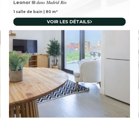
dans Madrid Río
Leonor III
1 salle de bain
|
80
m²
VOIR LES DÉTAILS