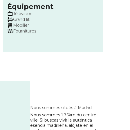
Équipement
Télévision
Grand lit
Mobilier
Fournitures
Nous sommes situés à Madrid
.
Nous sommes 1.76km du centre
ville
.
Si buscas vivir la auténtica
esencia madrileña, alójate en el