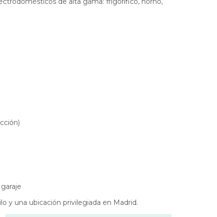
trodomésticos de alta gama: frigorífico, horno,
acción)
 garaje
lo y una ubicación privilegiada en Madrid.