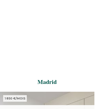
Madrid
1 850 €
/
MOIS