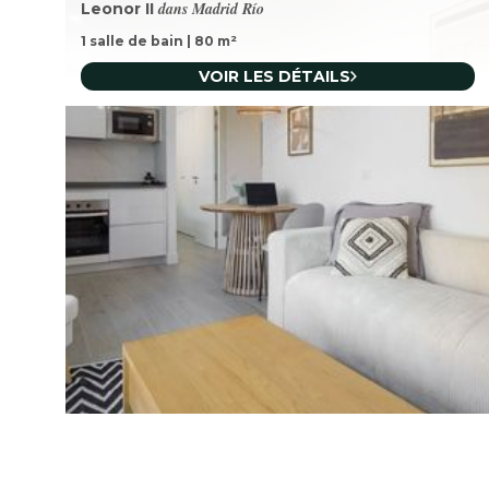
dans Madrid Río
Leonor II
1 salle de bain
|
80
m²
VOIR LES DÉTAILS