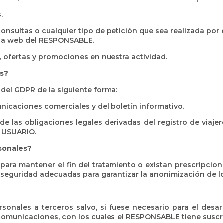
.
 consultas o cualquier tipo de petición que sea realizada por
ina web del RESPONSABLE.
, ofertas y promociones en nuestra actividad.
es?
 del GDPR de la siguiente forma:
icaciones comerciales y del boletín informativo.
 las obligaciones legales derivadas del registro de viajeros
el USUARIO.
sonales?
ara mantener el fin del tratamiento o existan prescripcio
 seguridad adecuadas para garantizar la anonimización de lo
nales a terceros salvo, si fuese necesario para el desarro
comunicaciones, con los cuales el RESPONSABLE tiene suscri