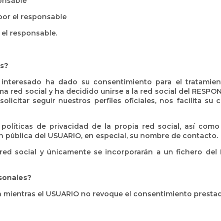
ponsable
por el responsable
 el responsable.
es?
 el interesado ha dado su consentimiento para el tratami
sma red social y ha decidido unirse a la red social del RESP
licitar seguir nuestros perfiles oficiales, nos facilita su
ticas de privacidad de la propia red social, así como co
 pública del USUARIO, en especial, su nombre de contacto.
a red social y únicamente se incorporarán a un fichero de
sonales?
n mientras el USUARIO no revoque el consentimiento prestado