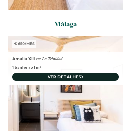
Málaga
€ 650
/
MÊS
em La Trinidad
Amalia XIII
1 banheiro
|
m²
VER DETALHES