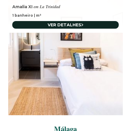
em La Trinidad
Amalia XI
1 banheiro
|
m²
VER DETALHES
Málaga