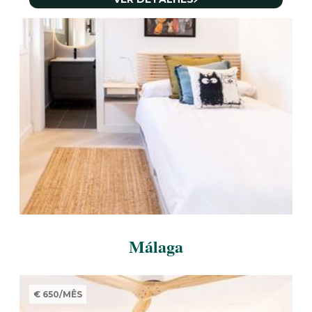
Málaga
€ 650
/
MÊS