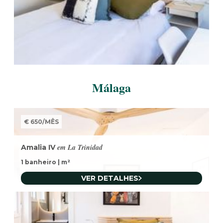
Málaga
€ 650
/
MÊS
em La Trinidad
Amalia IV
1 banheiro
|
m²
VER DETALHES