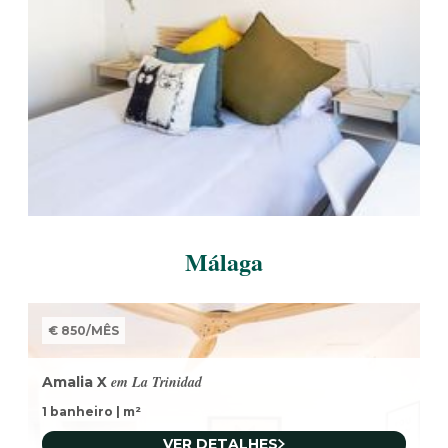
Málaga
€ 850
/
MÊS
em La Trinidad
Amalia X
1 banheiro
|
m²
VER DETALHES