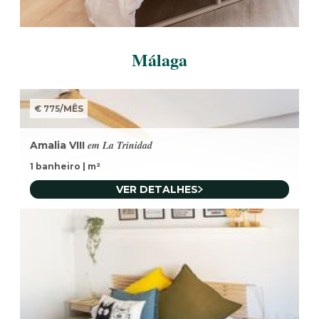
Málaga
€ 775
/
MÊS
em La Trinidad
Amalia VIII
1 banheiro
|
m²
VER DETALHES