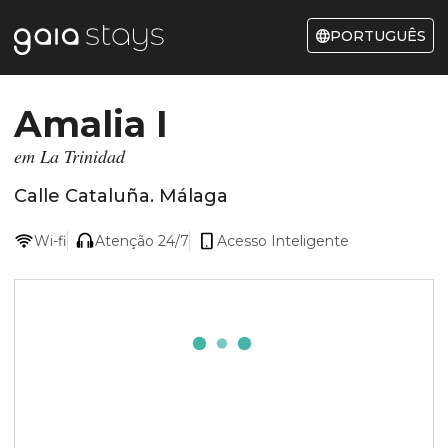
PORTUGUÊS
Amalia I
em La Trinidad
Calle Cataluña
.
Málaga
Wi-fi
Atenção 24/7
Acesso Inteligente