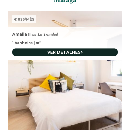
€ 825
/
MÊS
em La Trinidad
Amalia II
1 banheiro
|
m²
VER DETALHES