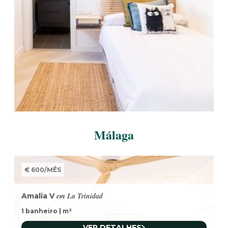
Málaga
€ 600
/
MÊS
em La Trinidad
Amalia V
1 banheiro
|
m²
VER DETALHES