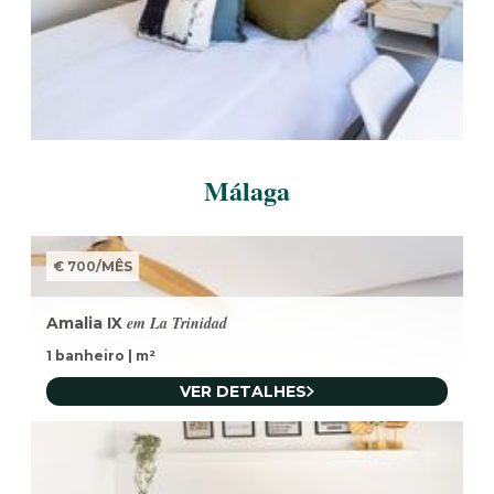
Málaga
€ 700
/
MÊS
em La Trinidad
Amalia IX
1 banheiro
|
m²
VER DETALHES