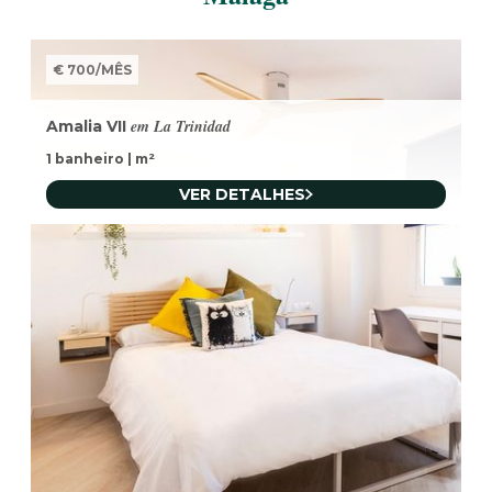
€ 700
/
MÊS
em La Trinidad
Amalia VII
1 banheiro
|
m²
VER DETALHES