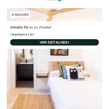
€ 650
/
MÊS
em La Trinidad
Amalia XII
1 banheiro
|
m²
VER DETALHES