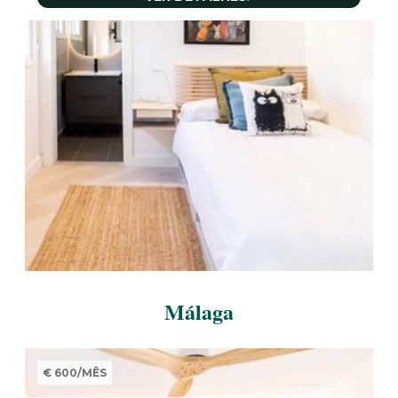
Málaga
€ 600
/
MÊS