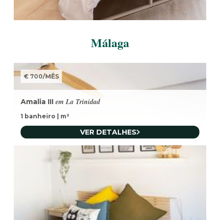
Málaga
€ 700
/
MÊS
em La Trinidad
Amalia III
1 banheiro
|
m²
VER DETALHES